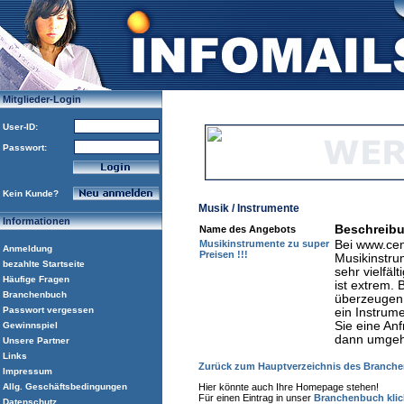
Mitglieder-Login
User-ID:
Passwort:
Kein Kunde?
Musik / Instrumente
Informationen
Beschreib
Name des Angebots
Musikinstrumente zu super
Bei www.cen
Anmeldung
Preisen !!!
Musikinstru
bezahlte Startseite
sehr vielfäl
Häufige Fragen
ist extrem.
Branchenbuch
überzeugen 
Passwort vergessen
ein Instrum
Sie eine Anf
Gewinnspiel
dann umgeh
Unsere Partner
Links
Zurück zum Hauptverzeichnis des Branch
Impressum
Allg. Geschäftsbedingungen
Hier könnte auch Ihre Homepage stehen!
Für einen Eintrag in unser
Branchenbuch klick
Datenschutz