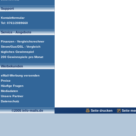
Support
Kontaktformular
Tel: 0761/2089660
Service - Angebote
Finanzen - Vergleichsrechner
Strom/Gas/DSL - Vergleich
tägliches Gewinnspiel
200 Gewinnspiele pro Monat
Werbekunden
eMail-Werbung versenden
Preise
Häufige Fragen
Mediadaten
Unsere Partner
Datenschutz
©2005 info-mails.de
Seite drucken
Seite me