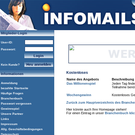
Mitglieder-Login
User-ID:
Passwort:
Kein Kunde?
Kostenloses
Informationen
Name des Angebots
Beschreibung
Anmeldung
Das Millionenspiel
Jeden Tag findet
Teilnahme benöt
bezahlte Startseite
Häufige Fragen
Wochengewinn
Kostenloses Ge
Branchenbuch
Zurück zum Hauptverzeichnis des Branch
Passwort vergessen
Gewinnspiel
Hier könnte auch Ihre Homepage stehen!
Für einen Eintrag in unser
Branchenbuch klick
Unsere Partner
Links
Impressum
Allg. Geschäftsbedingungen
Datenschutz