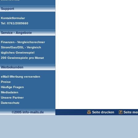
Support
Kontaktformular
Tel: 0761/2089660
Service - Angebote
Finanzen - Vergleichsrechner
Strom/Gas/DSL - Vergleich
tägliches Gewinnspiel
200 Gewinnspiele pro Monat
Werbekunden
eMail-Werbung versenden
Preise
Häufige Fragen
Mediadaten
Unsere Partner
Datenschutz
©2005 info-mails.de
Seite drucken
Seite me